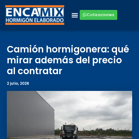
Ir
al
Cotizaciones
contenido
Camión hormigonera: qué
mirar además del precio
al contratar
2 julio, 2026