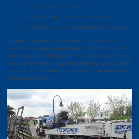
lugar de espera del mixer;
distancia hasta el punto de descarga;
posibilidad de salida sin maniobras riesgosas.
En calles angostas, barrios cerrados, frentes con
tránsito, obras entre medianeras o terrenos con barro,
la descarga necesita planificación logística. No basta
con pedir el material. Hay que garantizar que el camión
pueda llegar, posicionarse y descargar sin bloquear el
resto de la operación.